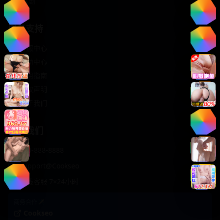
轻松喜剧
服务支持
客服中心
帮助中心
使用指南
版权声明
关于我们
联系我们
400-888-8888
support@Cookseo
在线客服 7×24小时
商务合作✈️
Cookseo